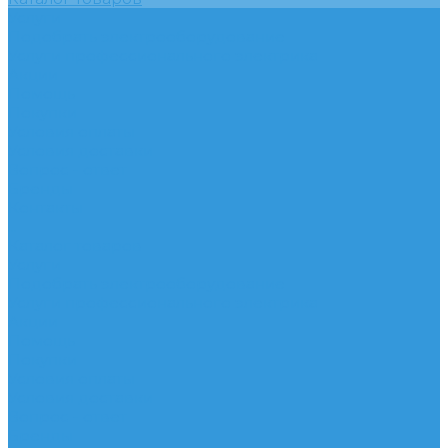
Услуги
Подобрать электрооборудование
Услуги профессионального электрика
Акции
Помощь
Покупки
Условия оплаты
Условия доставки
Вопрос - ответ
Бренды
Контакты
...
Каталог товаров
Услуги
Подобрать электрооборудование
Услуги профессионального электрика
Акции
Помощь
Покупки
Условия оплаты
Условия доставки
Вопрос - ответ
Бренды