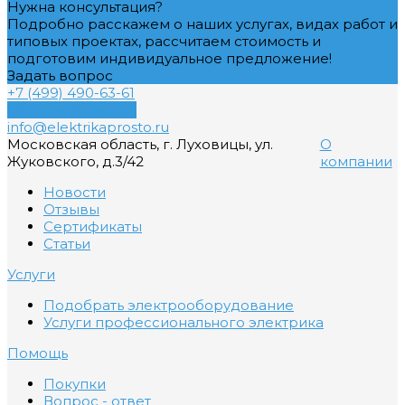
Нужна консультация?
Подробно расскажем о наших услугах, видах работ и
типовых проектах, рассчитаем стоимость и
подготовим индивидуальное предложение!
Задать вопрос
+7 (499) 490-63-61
Обратный звонок
info@elektrikaprosto.ru
Московская область, г. Луховицы, ул.
О
Жуковского, д.3/42
компании
Новости
Отзывы
Сертификаты
Статьи
Услуги
Подобрать электрооборудование
Услуги профессионального электрика
Помощь
Покупки
Вопрос - ответ