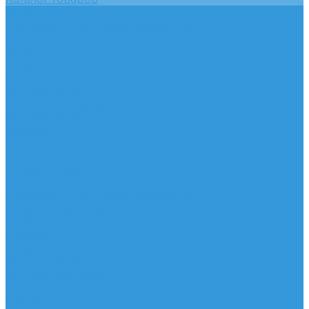
Услуги
Подобрать электрооборудование
Услуги профессионального электрика
Акции
Помощь
Покупки
Условия оплаты
Условия доставки
Вопрос - ответ
Бренды
Контакты
...
Каталог товаров
Услуги
Подобрать электрооборудование
Услуги профессионального электрика
Акции
Помощь
Покупки
Условия оплаты
Условия доставки
Вопрос - ответ
Бренды