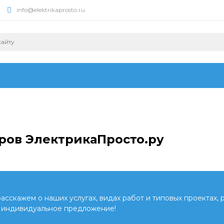
info@elektrikaprosto.ru
ров ЭлектрикаПросто.ру
сскажем о наших услугах, видах работ и типовых проектах, 
 индивидуальное предложение!