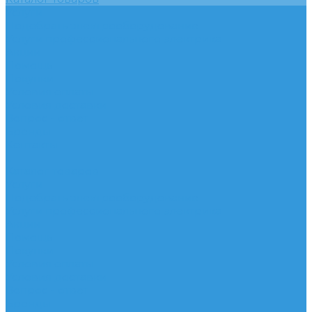
Услуги
Подобрать электрооборудование
Услуги профессионального электрика
Акции
Помощь
Покупки
Условия оплаты
Условия доставки
Вопрос - ответ
Бренды
Контакты
...
Каталог товаров
Услуги
Подобрать электрооборудование
Услуги профессионального электрика
Акции
Помощь
Покупки
Условия оплаты
Условия доставки
Вопрос - ответ
Бренды