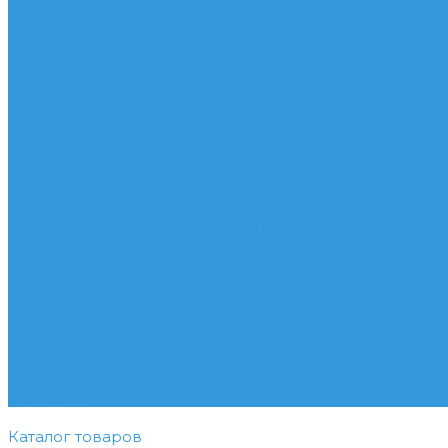
Акции
Помощь
Покупки
Условия оплаты
Условия доставки
Вопрос - ответ
Бренды
Контакты
...
Каталог товаров
Услуги
Подобрать электрооборудование
Услуги профессионального электрика
Акции
Помощь
Покупки
Условия оплаты
Условия доставки
Вопрос - ответ
Бренды
Контакты
Каталог товаров