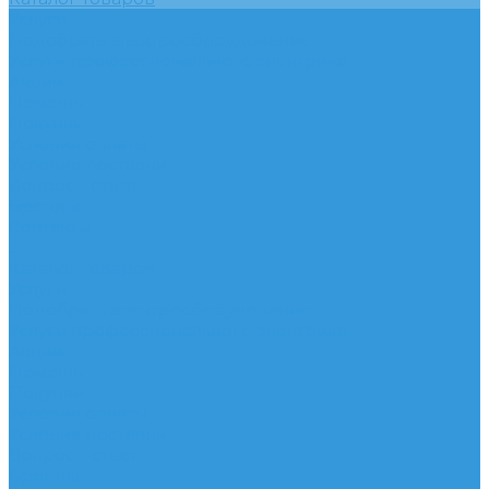
Услуги
Подобрать электрооборудование
Услуги профессионального электрика
Акции
Помощь
Покупки
Условия оплаты
Условия доставки
Вопрос - ответ
Бренды
Контакты
...
Каталог товаров
Услуги
Подобрать электрооборудование
Услуги профессионального электрика
Акции
Помощь
Покупки
Условия оплаты
Условия доставки
Вопрос - ответ
Бренды