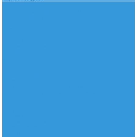
Услуги
Подобрать электрооборудование
Услуги профессионального электрика
Акции
Помощь
Покупки
Условия оплаты
Условия доставки
Вопрос - ответ
Бренды
Контакты
...
Каталог товаров
Услуги
Подобрать электрооборудование
Услуги профессионального электрика
Акции
Помощь
Покупки
Условия оплаты
Условия доставки
Вопрос - ответ
Бренды