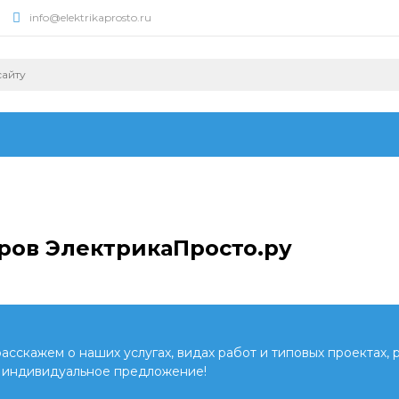
info@elektrikaprosto.ru
ров ЭлектрикаПросто.ру
сскажем о наших услугах, видах работ и типовых проектах, 
 индивидуальное предложение!