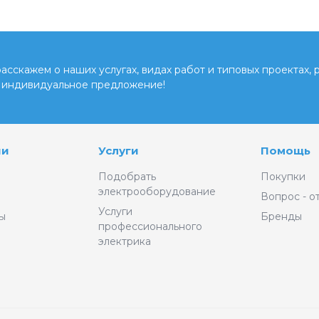
сскажем о наших услугах, видах работ и типовых проектах, 
 индивидуальное предложение!
ии
Услуги
Помощь
Подобрать
Покупки
электрооборудование
Вопрос - о
Услуги
ы
Бренды
профессионального
электрика