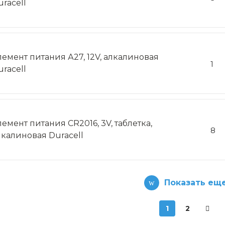
uracell
лемент питания А27, 12V, алкалиновая
1
uracell
лемент питания СR2016, 3V, таблетка,
8
лкалиновая Duracell
Показать ещ
1
2