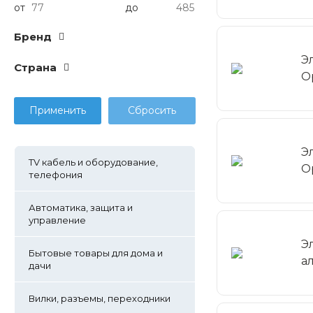
от
до
Бренд
Э
Cтрана
O
Э
TV кабель и оборудование,
O
телефония
Автоматика, защита и
управление
Э
Бытовые товары для дома и
а
дачи
Вилки, разъемы, переходники