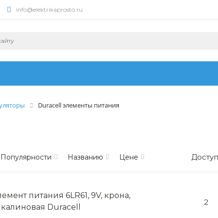
info@elektrikaprosto.ru
муляторы
Duracell элементы питания
Доступ
Популярности
Названию
Цене
лемент питания 6LR61, 9V, крона,
2
лкалиновая Duracell