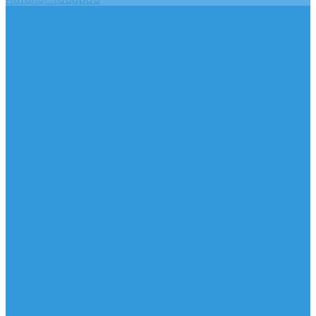
Услуги
Подобрать электрооборудование
Услуги профессионального электрика
Акции
Помощь
Покупки
Условия оплаты
Условия доставки
Вопрос - ответ
Бренды
Контакты
...
Каталог товаров
Услуги
Подобрать электрооборудование
Услуги профессионального электрика
Акции
Помощь
Покупки
Условия оплаты
Условия доставки
Вопрос - ответ
Бренды