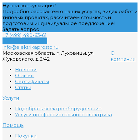
Нужна консультация?
Подробно расскажем о наших услугах, видах работ и
типовых проектах, рассчитаем стоимость и
подготовим индивидуальное предложение!
Задать вопрос
+7 (499) 490-63-61
Обратный звонок
info@elektrikaprosto.ru
Московская область, г. Луховицы, ул.
О
Жуковского, д.3/42
компании
Новости
Отзывы
Сертификаты
Статьи
Услуги
Подобрать электрооборудование
Услуги профессионального электрика
Помощь
Покупки