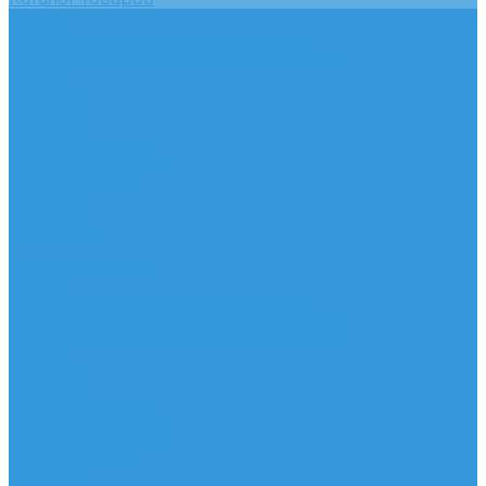
Услуги
Подобрать электрооборудование
Услуги профессионального электрика
Акции
Помощь
Покупки
Условия оплаты
Условия доставки
Вопрос - ответ
Бренды
Контакты
...
Каталог товаров
Услуги
Подобрать электрооборудование
Услуги профессионального электрика
Акции
Помощь
Покупки
Условия оплаты
Условия доставки
Вопрос - ответ
Бренды