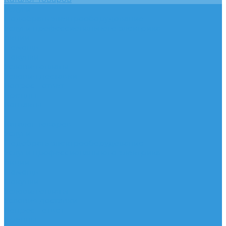
Услуги
Подобрать электрооборудование
Услуги профессионального электрика
Акции
Помощь
Покупки
Условия оплаты
Условия доставки
Вопрос - ответ
Бренды
Контакты
...
Каталог товаров
Услуги
Подобрать электрооборудование
Услуги профессионального электрика
Акции
Помощь
Покупки
Условия оплаты
Условия доставки
Вопрос - ответ
Бренды