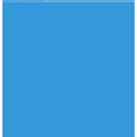
Услуги
Подобрать электрооборудование
Услуги профессионального электрика
Акции
Помощь
Покупки
Условия оплаты
Условия доставки
Вопрос - ответ
Бренды
Контакты
...
Каталог товаров
Услуги
Подобрать электрооборудование
Услуги профессионального электрика
Акции
Помощь
Покупки
Условия оплаты
Условия доставки
Вопрос - ответ
Бренды