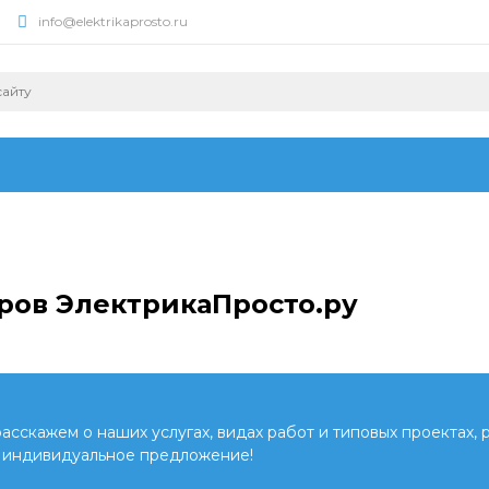
info@elektrikaprosto.ru
ров ЭлектрикаПросто.ру
сскажем о наших услугах, видах работ и типовых проектах, 
 индивидуальное предложение!