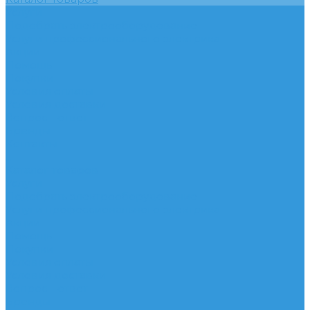
Услуги
Подобрать электрооборудование
Услуги профессионального электрика
Акции
Помощь
Покупки
Условия оплаты
Условия доставки
Вопрос - ответ
Бренды
Контакты
...
Каталог товаров
Услуги
Подобрать электрооборудование
Услуги профессионального электрика
Акции
Помощь
Покупки
Условия оплаты
Условия доставки
Вопрос - ответ
Бренды