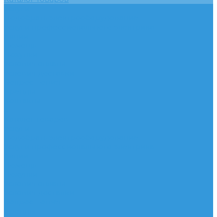
Услуги
Подобрать электрооборудование
Услуги профессионального электрика
Акции
Помощь
Покупки
Условия оплаты
Условия доставки
Вопрос - ответ
Бренды
Контакты
...
Каталог товаров
Услуги
Подобрать электрооборудование
Услуги профессионального электрика
Акции
Помощь
Покупки
Условия оплаты
Условия доставки
Вопрос - ответ
Бренды