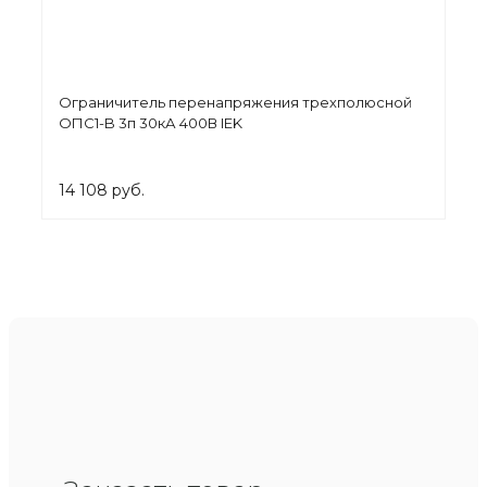
Ограничитель перенапряжения трехполюсной
ОПС1-B 3п 30кА 400В IEK
14 108 руб.