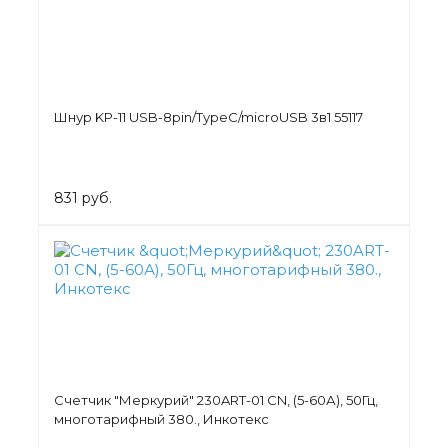
Шнур KP-11 USB-8pin/TypeC/microUSB 3в1 55117
831 руб.
Счетчик "Меркурий" 230ART-01 CN, (5-60А), 50Гц,
многотарифный 380., Инкотекс