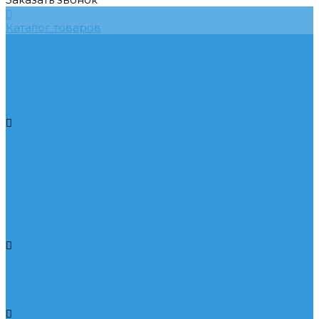
Каталог товаров
Услуги
Подобрать электрооборудование
Услуги профессионального электрика
Акции
Помощь
Покупки
Условия оплаты
Условия доставки
Вопрос - ответ
Бренды
Контакты
...
Каталог товаров
Услуги
Подобрать электрооборудование
Услуги профессионального электрика
Акции
Помощь