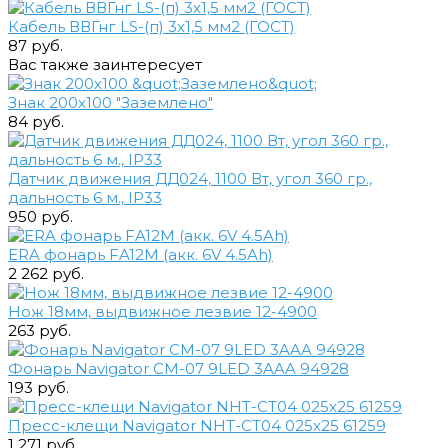
Кабель ВВГнг LS-(п) 3х1,5 мм2 (ГОСТ)
87 руб.
Вас также заинтересует
Знак 200х100 "Заземлено"
84 руб.
Датчик движения ДД024, 1100 Вт, угол 360 гр.,
дальность 6 м., IP33
950 руб.
ERA фонарь FA12M (акк. 6V 4.5Ah)
2 262 руб.
Нож 18мм, выдвижное лезвие 12-4900
263 руб.
Фонарь Navigator СМ-07 9LED 3AAA 94928
193 руб.
Пресс-клещи Navigator NHT-CT04 025х25 61259
1 271 руб.