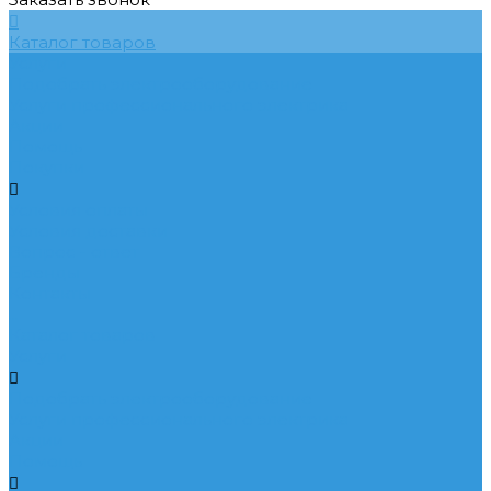
Каталог товаров
Услуги
Подобрать электрооборудование
Услуги профессионального электрика
Акции
Помощь
Покупки
Условия оплаты
Условия доставки
Вопрос - ответ
Бренды
Контакты
...
Каталог товаров
Услуги
Подобрать электрооборудование
Услуги профессионального электрика
Акции
Помощь