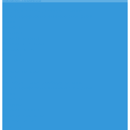
Услуги
Подобрать электрооборудование
Услуги профессионального электрика
Акции
Помощь
Покупки
Условия оплаты
Условия доставки
Вопрос - ответ
Бренды
Контакты
...
Каталог товаров
Услуги
Подобрать электрооборудование
Услуги профессионального электрика
Акции
Помощь
Покупки
Условия оплаты
Условия доставки
Вопрос - ответ
Бренды