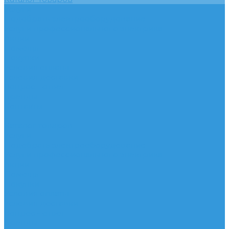
Услуги
Подобрать электрооборудование
Услуги профессионального электрика
Акции
Помощь
Покупки
Условия оплаты
Условия доставки
Вопрос - ответ
Бренды
Контакты
...
Каталог товаров
Услуги
Подобрать электрооборудование
Услуги профессионального электрика
Акции
Помощь
Покупки
Условия оплаты
Условия доставки
Вопрос - ответ
Бренды