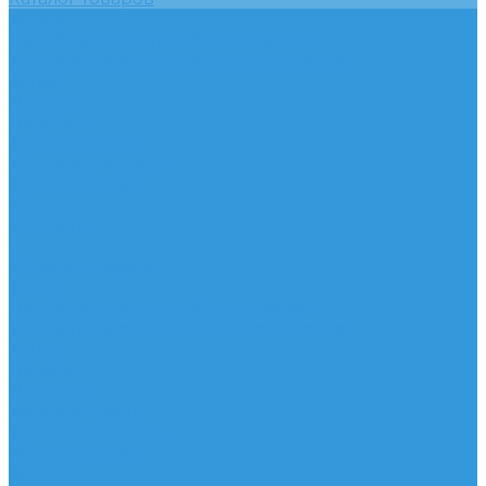
Услуги
Подобрать электрооборудование
Услуги профессионального электрика
Акции
Помощь
Покупки
Условия оплаты
Условия доставки
Вопрос - ответ
Бренды
Контакты
...
Каталог товаров
Услуги
Подобрать электрооборудование
Услуги профессионального электрика
Акции
Помощь
Покупки
Условия оплаты
Условия доставки
Вопрос - ответ
Бренды