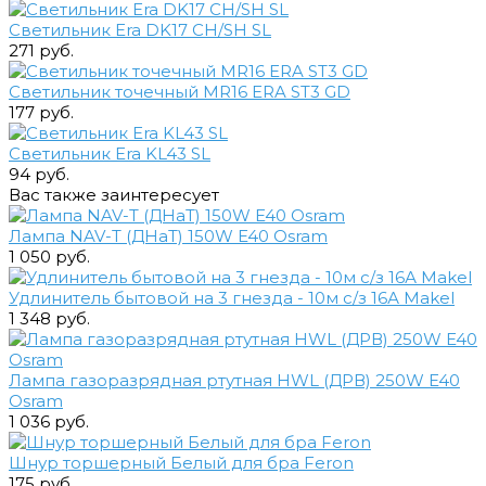
Светильник Era DK17 CH/SH SL
271 руб.
Светильник точечный MR16 ERA ST3 GD
177 руб.
Светильник Era KL43 SL
94 руб.
Вас также заинтересует
Лампа NAV-T (ДНаТ) 150W E40 Osram
1 050 руб.
Удлинитель бытовой на 3 гнезда - 10м с/з 16А Makel
1 348 руб.
Лампа газоразрядная ртутная HWL (ДРВ) 250W E40
Osram
1 036 руб.
Шнур торшерный Белый для бра Feron
175 руб.