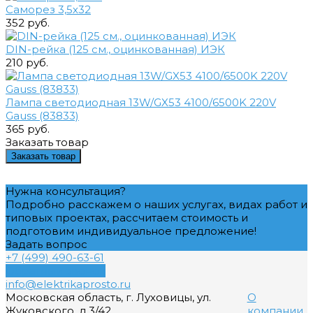
Саморез 3,5х32
352 руб.
DIN-рейка (125 см., оцинкованная) ИЭК
210 руб.
Лампа светодиодная 13W/GX53 4100/6500K 220V
Gauss (83833)
365 руб.
Заказать товар
Заказать товар
Нужна консультация?
Подробно расскажем о наших услугах, видах работ и
типовых проектах, рассчитаем стоимость и
подготовим индивидуальное предложение!
Задать вопрос
+7 (499) 490-63-61
Обратный звонок
info@elektrikaprosto.ru
Московская область, г. Луховицы, ул.
О
Жуковского, д.3/42
компании