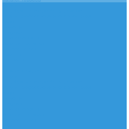
Услуги
Подобрать электрооборудование
Услуги профессионального электрика
Акции
Помощь
Покупки
Условия оплаты
Условия доставки
Вопрос - ответ
Бренды
Контакты
...
Каталог товаров
Услуги
Подобрать электрооборудование
Услуги профессионального электрика
Акции
Помощь
Покупки
Условия оплаты
Условия доставки
Вопрос - ответ
Бренды