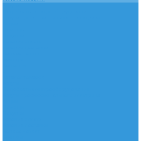
Услуги
Подобрать электрооборудование
Услуги профессионального электрика
Акции
Помощь
Покупки
Условия оплаты
Условия доставки
Вопрос - ответ
Бренды
Контакты
...
Каталог товаров
Услуги
Подобрать электрооборудование
Услуги профессионального электрика
Акции
Помощь
Покупки
Условия оплаты
Условия доставки
Вопрос - ответ
Бренды