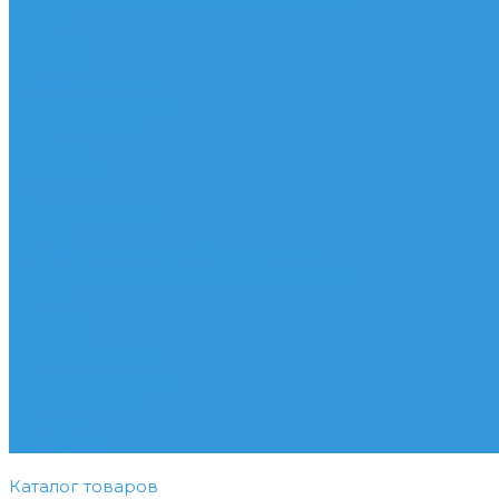
Акции
Помощь
Покупки
Условия оплаты
Условия доставки
Вопрос - ответ
Бренды
Контакты
...
Каталог товаров
Услуги
Подобрать электрооборудование
Услуги профессионального электрика
Акции
Помощь
Покупки
Условия оплаты
Условия доставки
Вопрос - ответ
Бренды
Контакты
Каталог товаров