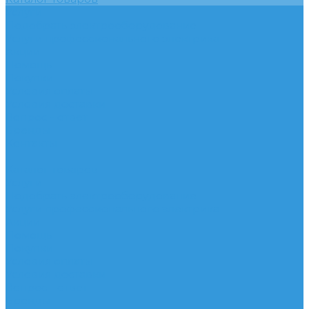
Услуги
Подобрать электрооборудование
Услуги профессионального электрика
Акции
Помощь
Покупки
Условия оплаты
Условия доставки
Вопрос - ответ
Бренды
Контакты
...
Каталог товаров
Услуги
Подобрать электрооборудование
Услуги профессионального электрика
Акции
Помощь
Покупки
Условия оплаты
Условия доставки
Вопрос - ответ
Бренды