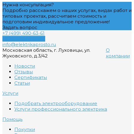
Нужна консультация?
Подробно расскажем о наших услугах, видах работ и
типовых проектах, рассчитаем стоимость и
подготовим индивидуальное предложение!
Задать вопрос
+7 (499) 490-63-61
Обратный звонок
info@elektrikaprosto.ru
Московская область, г. Луховицы, ул.
О
Жуковского, д.3/42
компании
Новости
Отзывы
Сертификаты
Статьи
Услуги
Подобрать электрооборудование
Услуги профессионального электрика
Помощь
Покупки