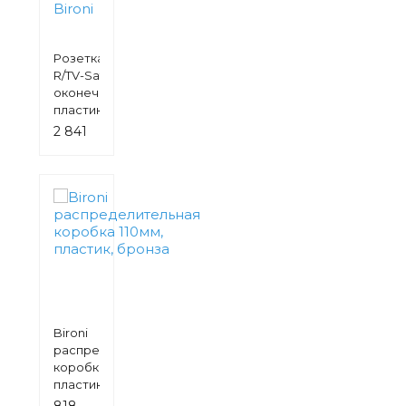
Розетка
R/TV-Sat
оконечная,
пластик,
черный,
2 841
Bironi
руб.
Bironi
распределительная
коробка 110мм,
пластик, бронза
818