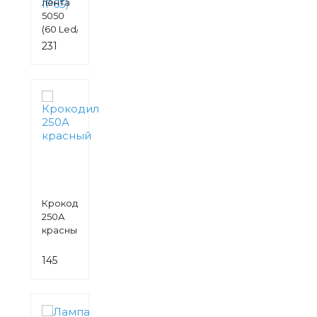
лента
5050
(60 Led/
м.,
231
DC12V,
руб.
14,4 Вт/
м.,
(6500К),
IP65)
Крокодил
250А
красный
145
руб.