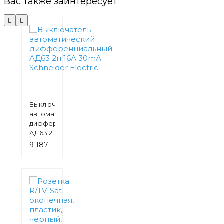
Вас также заинтересует
Выключатель
автоматический
дифференциальный
АД63 2п 16А 30mА
Schneider Electric
9 187
руб.