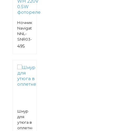
Ночник
Navigator
NNL-
SNR03-
WH 220V
495
0.5W
руб.
фотореле
Шнур
для
утюга в
оплетке