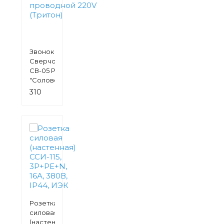
Звонок
Сверчок
СВ-05 Р
"Соловей"
проводной
310
220V
руб.
(Тритон)
Розетка
силовая
(настенная)