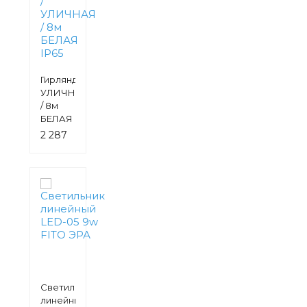
Гирлянда /
УЛИЧНАЯ
/ 8м
БЕЛАЯ
IP65
2 287
руб.
Светильник
линейный