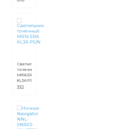
руб.
Светильник
точечный
MR16 ERA
KL3A PS/N
332
руб.