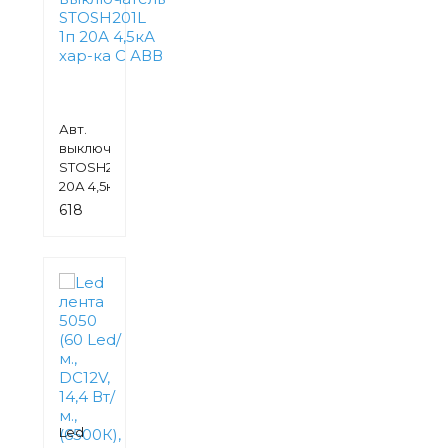
Авт.
выключатель
STOSH201L 1п
20А 4,5кА
хар-ка С АВВ
618
руб.
Led