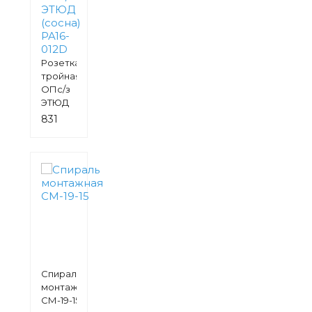
Розетка
тройная
ОПс/з
ЭТЮД
(сосна)
831
PA16-
руб.
012D
Спираль
монтажная
СМ-19-15