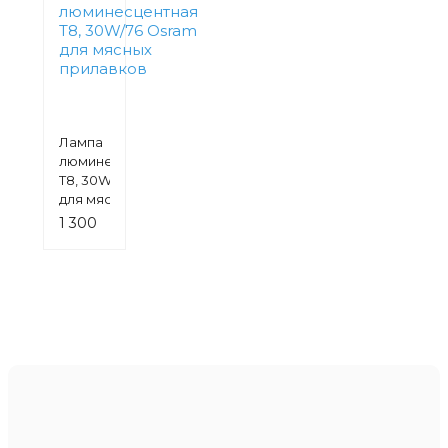
Лампа
люминесцентная
Т8, 30W/76 Osram
для мясных
прилавков
1 300
руб.