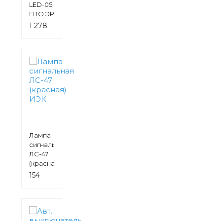
LED-05 9w
FITO ЭРА
1 278
руб.
Лампа
сигнальная
ЛС-47
(красная)
ИЭК
154
руб.