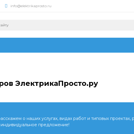
info@elektrikaprosto.ru
ров ЭлектрикаПросто.ру
сскажем о наших услугах, видах работ и типовых проектах, 
 индивидуальное предложение!