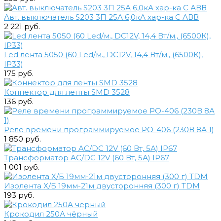
Авт. выключатель S203 3П 25А 6,0кА хар-ка С АВВ
2 221 руб.
Led лента 5050 (60 Led/м., DC12V, 14,4 Вт/м., (6500К),
IP33)
175 руб.
Коннектор для ленты SMD 3528
136 руб.
Реле времени программируемое РО-406 (230В 8А 1)
1 850 руб.
Трансформатор AC/DC 12V (60 Вт, 5А) IP67
1 001 руб.
Изолента Х/Б 19мм-21м двусторонняя (300 г) TDM
193 руб.
Крокодил 250А чёрный