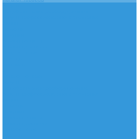
Услуги
Подобрать электрооборудование
Услуги профессионального электрика
Акции
Помощь
Покупки
Условия оплаты
Условия доставки
Вопрос - ответ
Бренды
Контакты
...
Каталог товаров
Услуги
Подобрать электрооборудование
Услуги профессионального электрика
Акции
Помощь
Покупки
Условия оплаты
Условия доставки
Вопрос - ответ
Бренды