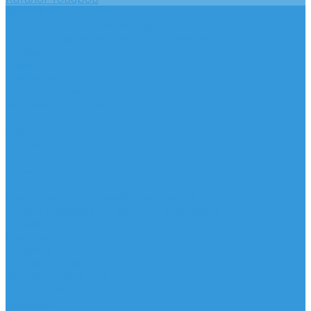
Услуги
Подобрать электрооборудование
Услуги профессионального электрика
Акции
Помощь
Покупки
Условия оплаты
Условия доставки
Вопрос - ответ
Бренды
Контакты
...
Каталог товаров
Услуги
Подобрать электрооборудование
Услуги профессионального электрика
Акции
Помощь
Покупки
Условия оплаты
Условия доставки
Вопрос - ответ
Бренды