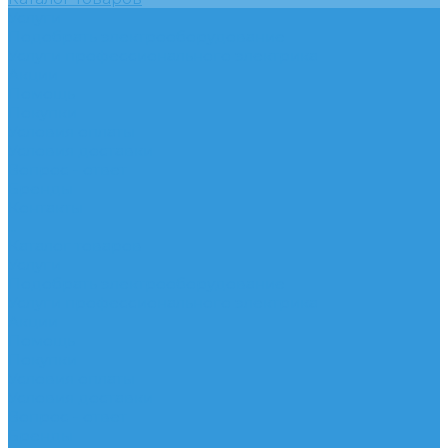
Услуги
Подобрать электрооборудование
Услуги профессионального электрика
Акции
Помощь
Покупки
Условия оплаты
Условия доставки
Вопрос - ответ
Бренды
Контакты
...
Каталог товаров
Услуги
Подобрать электрооборудование
Услуги профессионального электрика
Акции
Помощь
Покупки
Условия оплаты
Условия доставки
Вопрос - ответ
Бренды