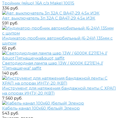
Тройник (яйцо) 16А с/з Makel 10015
336 руб.
Авт. выключатель 3п 32А С ВА47-29 4.5к ИЭК
591 руб.
Индикатор-пробник автомобильный (6-24V) 135мм с
щупом
65 руб.
Светодиодная лампа шар 13W / 6000K E27/Е14 //
"Пятнашечка" saffit
140 руб.
Инструмент для натяжения бандажной ленты С ХРАП
на опорах ИНТУ-20 (КВТ)
7 560 руб.
Кабель-канал 100х60 (белый) Элекор
543 руб.