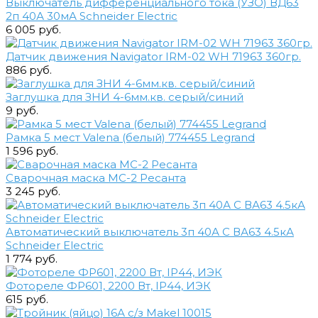
Выключатель дифференциального тока (УЗО) ВД63
2п 40А 30мА Schneider Electric
6 005 руб.
Датчик движения Navigator IRM-02 WH 71963 360гр.
886 руб.
Заглушка для ЗНИ 4-6мм.кв. серый/синий
9 руб.
Рамка 5 мест Valena (белый) 774455 Legrand
1 596 руб.
Сварочная маска МС-2 Ресанта
3 245 руб.
Автоматический выключатель 3п 40А С ВА63 4.5кА
Schneider Electric
1 774 руб.
Фотореле ФР601, 2200 Вт, IP44, ИЭК
615 руб.