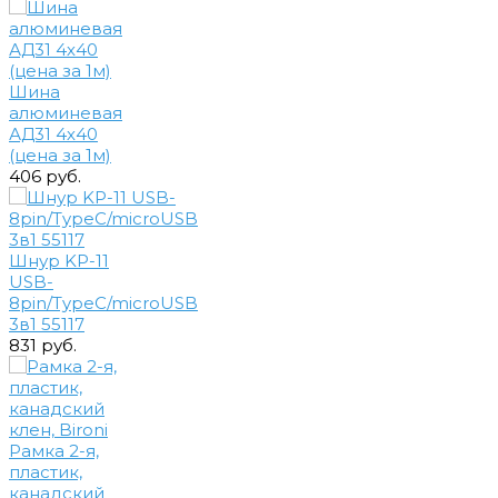
Шина
алюминевая
АД31 4х40
(цена за 1м)
406 руб.
Шнур KP-11
USB-
8pin/TypeC/microUSB
3в1 55117
831 руб.
Рамка 2-я,
пластик,
канадский