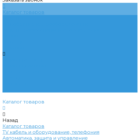
Каталог товаров
Услуги
Подобрать электрооборудование
Услуги профессионального электрика
Акции
Помощь
Покупки
Условия оплаты
Условия доставки
Вопрос - ответ
Бренды
Контакты
...
Каталог товаров
Назад
Каталог товаров
TV кабель и оборудование, телефония
Автоматика, защита и управление