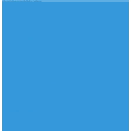
Услуги
Подобрать электрооборудование
Услуги профессионального электрика
Акции
Помощь
Покупки
Условия оплаты
Условия доставки
Вопрос - ответ
Бренды
Контакты
...
Каталог товаров
Услуги
Подобрать электрооборудование
Услуги профессионального электрика
Акции
Помощь
Покупки
Условия оплаты
Условия доставки
Вопрос - ответ
Бренды