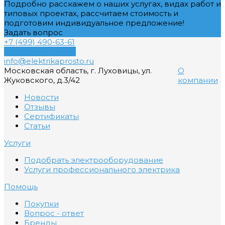
Подробно расскажем о наших услугах, видах работ и
типовых проектах, рассчитаем стоимость и
подготовим индивидуальное предложение!
Задать вопрос
+7 (499) 490-63-61
Обратный звонок
info@elektrikaprosto.ru
Московская область, г. Луховицы, ул.
О
Жуковского, д.3/42
компании
Новости
Отзывы
Сертификаты
Статьи
Услуги
Подобрать электрооборудование
Услуги профессионального электрика
Помощь
Покупки
Вопрос - ответ
Бренды