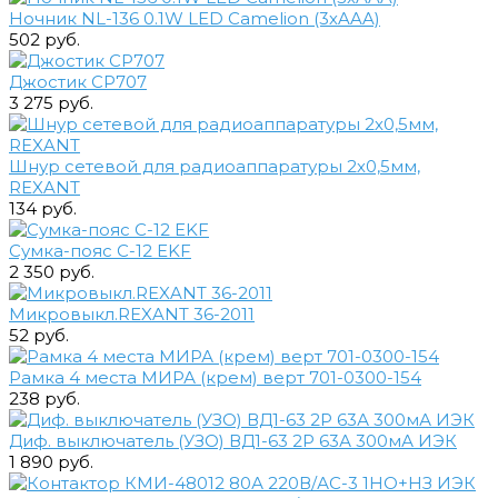
Ночник NL-136 0.1W LED Camelion (3хAAA)
502 руб.
Джостик CP707
3 275 руб.
Шнур сетевой для радиоаппаратуры 2х0,5мм,
REXANT
134 руб.
Сумка-пояс С-12 EKF
2 350 руб.
Микровыкл.REXANT 36-2011
52 руб.
Рамка 4 места МИРА (крем) верт 701-0300-154
238 руб.
Диф. выключатель (УЗО) ВД1-63 2Р 63А 300мА ИЭК
1 890 руб.