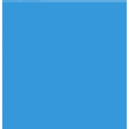
Услуги
Подобрать электрооборудование
Услуги профессионального электрика
Акции
Помощь
Покупки
Условия оплаты
Условия доставки
Вопрос - ответ
Бренды
Контакты
...
Каталог товаров
Услуги
Подобрать электрооборудование
Услуги профессионального электрика
Акции
Помощь
Покупки
Условия оплаты
Условия доставки
Вопрос - ответ
Бренды