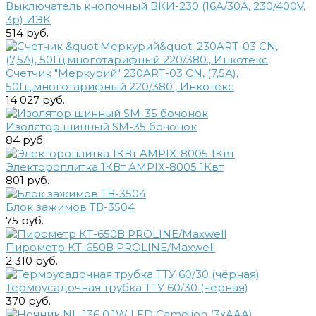
Выключатель кнопочный ВКИ-230 (16А/30А, 230/400V,
3р) ИЭК
514 руб.
Счетчик "Меркурий" 230ART-03 CN, (7,5А),
50Гц,многотарифный 220/380., Инкотекс
14 027 руб.
Изолятор шинный SM-35 бочонок
84 руб.
Электороплитка 1КВт AMPIX-8005 1Квт
801 руб.
Блок зажимов ТВ-3504
75 руб.
Пирометр КТ-650В PROLINE/Maxwell
2 310 руб.
Термоусадочная трубка ТТУ 60/30 (чёрная)
370 руб.