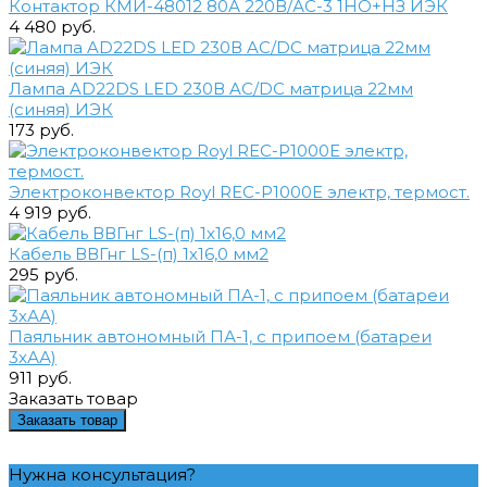
Контактор КМИ-48012 80А 220В/АС-3 1НО+НЗ ИЭК
4 480 руб.
Лампа AD22DS LED 230В AC/DC матрица 22мм
(синяя) ИЭК
173 руб.
Электроконвектор Royl REC-Р1000Е электр, термост.
4 919 руб.
Кабель ВВГнг LS-(п) 1х16,0 мм2
295 руб.
Паяльник автономный ПА-1, с припоем (батареи
3хАА)
911 руб.
Заказать товар
Заказать товар
Нужна консультация?