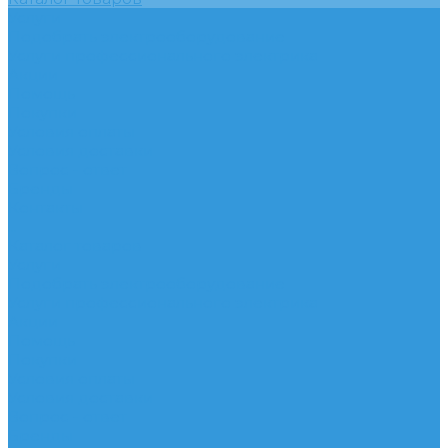
Услуги
Подобрать электрооборудование
Услуги профессионального электрика
Акции
Помощь
Покупки
Условия оплаты
Условия доставки
Вопрос - ответ
Бренды
Контакты
...
Каталог товаров
Услуги
Подобрать электрооборудование
Услуги профессионального электрика
Акции
Помощь
Покупки
Условия оплаты
Условия доставки
Вопрос - ответ
Бренды