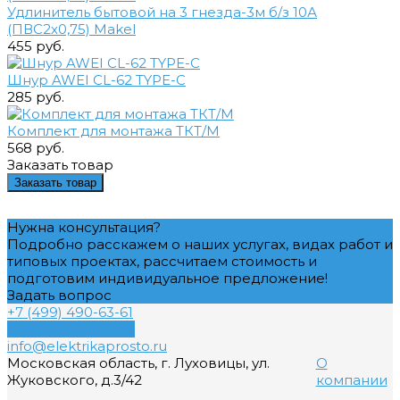
Удлинитель бытовой на 3 гнезда-3м б/з 10А
(ПВС2х0,75) Makel
455 руб.
Шнур AWEI CL-62 TYPE-C
285 руб.
Комплект для монтажа ТКТ/М
568 руб.
Заказать товар
Заказать товар
Нужна консультация?
Подробно расскажем о наших услугах, видах работ и
типовых проектах, рассчитаем стоимость и
подготовим индивидуальное предложение!
Задать вопрос
+7 (499) 490-63-61
Обратный звонок
info@elektrikaprosto.ru
Московская область, г. Луховицы, ул.
О
Жуковского, д.3/42
компании