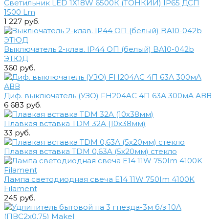
Светильник LED 1Х18W 6500К (ТОНКИЙ) IP65 ДСП
1500 Lm
1 227 руб.
Выключатель 2-клав. IP44 ОП (белый) BA10-042b
ЭТЮД
360 руб.
Диф. выключатель (УЗО) FH204AC 4П 63А 300мА АВВ
6 683 руб.
Плавкая вставка TDM 32A (10х38мм)
33 руб.
Плавкая вставка TDM 0,63A (5х20мм) стекло
Лампа светодиодная свеча Е14 11W 750Im 4100K
Filament
245 руб.