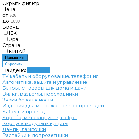
Скрыть фильтр
Цена
от
до
Бренд
IEK
Эра
Cтрана
КИТАЙ
Найдено:
Показать
TV кабель и оборудование, телефония
Автоматика, защита и управление
Бытовые товары для дома и дачи
Вилки, разъемы, переходники
Знаки безопасности
Изделия для монтажа электропроводки
Кабель и провод
Короба, металлорукав, гофра
Корпуса модульные, щиты
Лампы, лампочки
Распайки и подрозетники