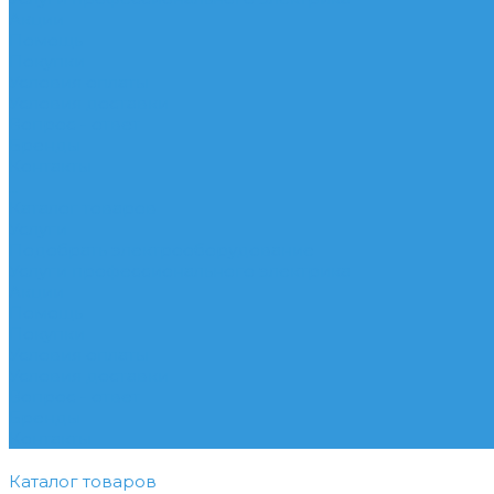
Акции
Помощь
Покупки
Условия оплаты
Условия доставки
Вопрос - ответ
Бренды
Контакты
...
Каталог товаров
Услуги
Подобрать электрооборудование
Услуги профессионального электрика
Акции
Помощь
Покупки
Условия оплаты
Условия доставки
Вопрос - ответ
Бренды
Контакты
Каталог товаров