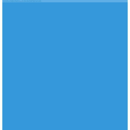
Услуги
Подобрать электрооборудование
Услуги профессионального электрика
Акции
Помощь
Покупки
Условия оплаты
Условия доставки
Вопрос - ответ
Бренды
Контакты
...
Каталог товаров
Услуги
Подобрать электрооборудование
Услуги профессионального электрика
Акции
Помощь
Покупки
Условия оплаты
Условия доставки
Вопрос - ответ
Бренды