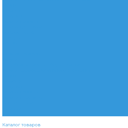
Акции
Помощь
Покупки
Условия оплаты
Условия доставки
Вопрос - ответ
Бренды
Контакты
...
Каталог товаров
Услуги
Подобрать электрооборудование
Услуги профессионального электрика
Акции
Помощь
Покупки
Условия оплаты
Условия доставки
Вопрос - ответ
Бренды
Контакты
Каталог товаров