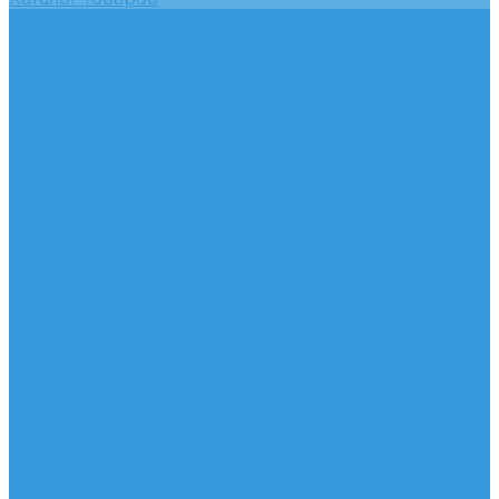
Услуги
Подобрать электрооборудование
Услуги профессионального электрика
Акции
Помощь
Покупки
Условия оплаты
Условия доставки
Вопрос - ответ
Бренды
Контакты
...
Каталог товаров
Услуги
Подобрать электрооборудование
Услуги профессионального электрика
Акции
Помощь
Покупки
Условия оплаты
Условия доставки
Вопрос - ответ
Бренды