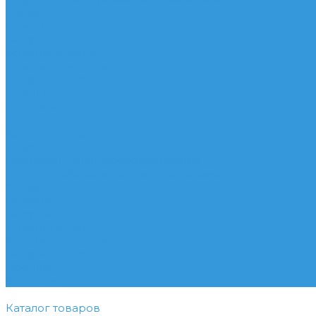
Акции
Помощь
Покупки
Условия оплаты
Условия доставки
Вопрос - ответ
Бренды
Контакты
...
Каталог товаров
Услуги
Подобрать электрооборудование
Услуги профессионального электрика
Акции
Помощь
Покупки
Условия оплаты
Условия доставки
Вопрос - ответ
Бренды
Контакты
Каталог товаров