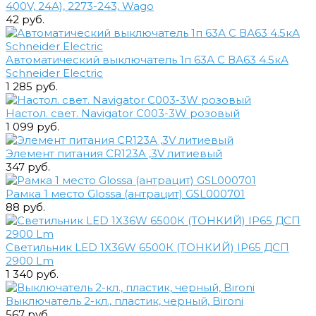
400V, 24А), 2273-243, Wago
42 руб.
Автоматический выключатель 1п 63А С ВА63 4.5кА
Schneider Electric
1 285 руб.
Настол. свет. Navigator C003-3W розовый
1 099 руб.
Элемент питания CR123A ,3V литиевый
347 руб.
Рамка 1 место Glossa (антрацит) GSL000701
88 руб.
Светильник LED 1Х36W 6500К (ТОНКИЙ) IP65 ДСП
2900 Lm
1 340 руб.
Выключатель 2-кл., пластик, черный, Bironi
567 руб.