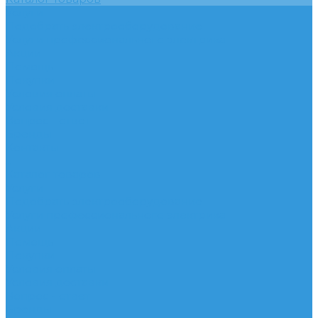
Услуги
Подобрать электрооборудование
Услуги профессионального электрика
Акции
Помощь
Покупки
Условия оплаты
Условия доставки
Вопрос - ответ
Бренды
Контакты
...
Каталог товаров
Услуги
Подобрать электрооборудование
Услуги профессионального электрика
Акции
Помощь
Покупки
Условия оплаты
Условия доставки
Вопрос - ответ
Бренды