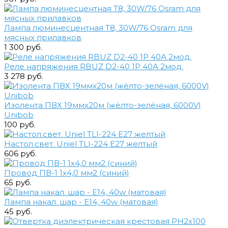
Лампа люминесцентная Т8, 30W/76 Osram для
мясных прилавков
1 300 руб.
Реле напряжения RBUZ D2-40 1P 40А 2мод.
3 278 руб.
Изолента ПВХ 19ммх20м (жёлто-зелёная, 6000V)
Unibob
100 руб.
Настол.свет. Uniel TLI-224 E27 желтый
606 руб.
Провод ПВ-1 1х4,0 мм2 (синий)
65 руб.
Лампа накал. шар - E14, 40w (матовая)
45 руб.