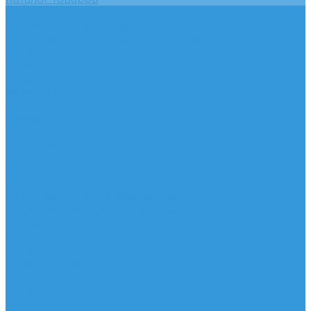
Услуги
Подобрать электрооборудование
Услуги профессионального электрика
Акции
Помощь
Покупки
Условия оплаты
Условия доставки
Вопрос - ответ
Бренды
Контакты
...
Каталог товаров
Услуги
Подобрать электрооборудование
Услуги профессионального электрика
Акции
Помощь
Покупки
Условия оплаты
Условия доставки
Вопрос - ответ
Бренды