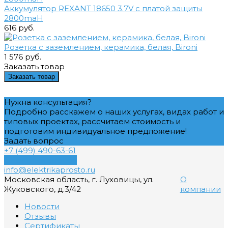
Аккумулятор REXANT 18650 3.7V с платой защиты
2800maH
616 руб.
Розетка с заземлением, керамика, белая, Bironi
1 576 руб.
Заказать товар
Заказать товар
Нужна консультация?
Подробно расскажем о наших услугах, видах работ и
типовых проектах, рассчитаем стоимость и
подготовим индивидуальное предложение!
Задать вопрос
+7 (499) 490-63-61
Обратный звонок
info@elektrikaprosto.ru
Московская область, г. Луховицы, ул.
О
Жуковского, д.3/42
компании
Новости
Отзывы
Сертификаты