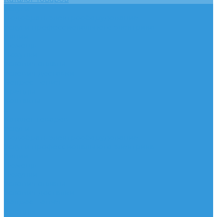
Услуги
Подобрать электрооборудование
Услуги профессионального электрика
Акции
Помощь
Покупки
Условия оплаты
Условия доставки
Вопрос - ответ
Бренды
Контакты
...
Каталог товаров
Услуги
Подобрать электрооборудование
Услуги профессионального электрика
Акции
Помощь
Покупки
Условия оплаты
Условия доставки
Вопрос - ответ
Бренды