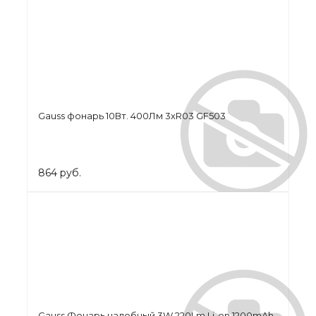
Gauss фонарь 10Вт. 400Лм 3хR03 GF503
864 руб.
Gauss Фонарь налобный 3W 220Lm Li-on 1200mAh