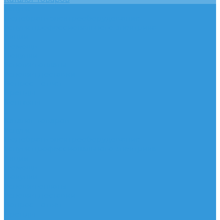
Услуги
Подобрать электрооборудование
Услуги профессионального электрика
Акции
Помощь
Покупки
Условия оплаты
Условия доставки
Вопрос - ответ
Бренды
Контакты
...
Каталог товаров
Услуги
Подобрать электрооборудование
Услуги профессионального электрика
Акции
Помощь
Покупки
Условия оплаты
Условия доставки
Вопрос - ответ
Бренды