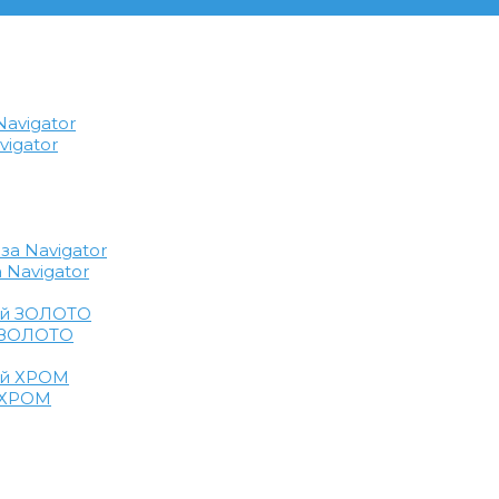
igator
 Navigator
й ЗОЛОТО
й ХРОМ