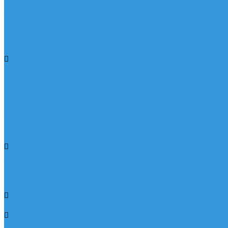
Услуги
Подобрать электрооборудование
Услуги профессионального электрика
Акции
Помощь
Покупки
Условия оплаты
Условия доставки
Вопрос - ответ
Бренды
Контакты
...
Каталог товаров
Услуги
Подобрать электрооборудование
Услуги профессионального электрика
Акции
Помощь
Покупки
Условия оплаты