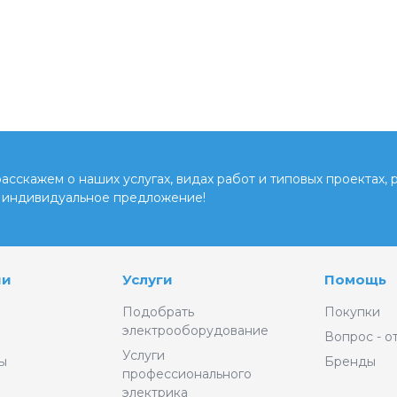
сскажем о наших услугах, видах работ и типовых проектах, 
 индивидуальное предложение!
ии
Услуги
Помощь
Подобрать
Покупки
электрооборудование
Вопрос - о
Услуги
ы
Бренды
профессионального
электрика