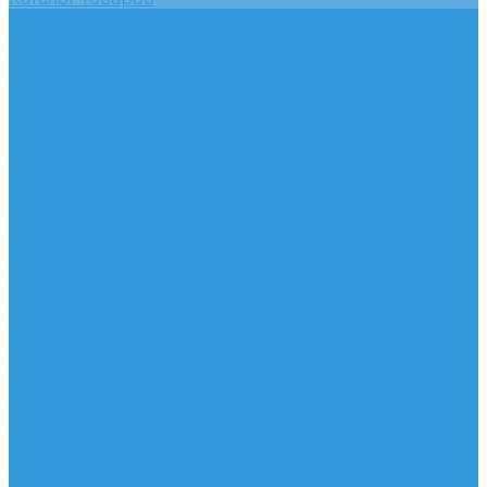
Услуги
Подобрать электрооборудование
Услуги профессионального электрика
Акции
Помощь
Покупки
Условия оплаты
Условия доставки
Вопрос - ответ
Бренды
Контакты
...
Каталог товаров
Услуги
Подобрать электрооборудование
Услуги профессионального электрика
Акции
Помощь
Покупки
Условия оплаты
Условия доставки
Вопрос - ответ
Бренды