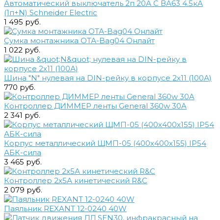
Автоматический выключатель 2п 20А С ВА63 4.5кА
(1п+N) Schneider Electric
1 495 руб.
Сумка монтажника ОТА-Bag04 Онлайт
1 022 руб.
Шина "N" нулевая на DIN-рейку в корпусе 2х11 (100А)
770 руб.
Контроллер ДИММЕР ленты General 360w 30A
2 341 руб.
Корпус металлический ЩМП-05 (400х400х155) IP54
АБК-сила
3 465 руб.
Контроллер 2х5А кинетический R&C
2 079 руб.
Паяльник REXANT 12-0240 40W