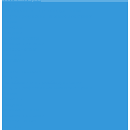
Услуги
Подобрать электрооборудование
Услуги профессионального электрика
Акции
Помощь
Покупки
Условия оплаты
Условия доставки
Вопрос - ответ
Бренды
Контакты
...
Каталог товаров
Услуги
Подобрать электрооборудование
Услуги профессионального электрика
Акции
Помощь
Покупки
Условия оплаты
Условия доставки
Вопрос - ответ
Бренды