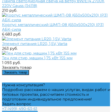
Лампа светодиодная свеча на ветру 8W/Е14 2700К
220V Gauss (34118)
210 руб.
Корпус металлический ЩМП-08 (650х500х210) IP31
АБК-сила
6 683 руб.
Элемент питания LR20, 1,5V, Varta
263 руб.
Тен для стир, машин 1,75 кВт 155 мм
1 093 руб.
Заказать товар
Заказать товар
Нужна консультация?
Подробно расскажем о наших услугах, видах работ и
типовых проектах, рассчитаем стоимость и
подготовим индивидуальное предложение!
Задать вопрос
+7 (499) 490-63-61