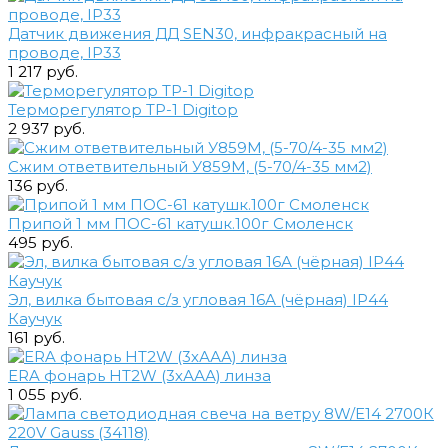
Датчик движения ДД SEN30, инфракрасный на
проводе, IP33
1 217 руб.
Терморегулятор ТР-1 Digitop
2 937 руб.
Сжим ответвительный У859М, (5-70/4-35 мм2)
136 руб.
Припой 1 мм ПОС-61 катушк.100г Смоленск
495 руб.
Эл, вилка бытовая с/з угловая 16А (чёрная) IP44
Каучук
161 руб.
ERA фонарь HT2W (3хААА) линза
1 055 руб.