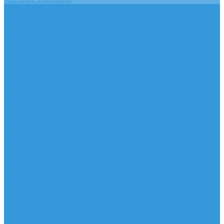
Услуги
Подобрать электрооборудование
Услуги профессионального электрика
Акции
Помощь
Покупки
Условия оплаты
Условия доставки
Вопрос - ответ
Бренды
Контакты
...
Каталог товаров
Услуги
Подобрать электрооборудование
Услуги профессионального электрика
Акции
Помощь
Покупки
Условия оплаты
Условия доставки
Вопрос - ответ
Бренды