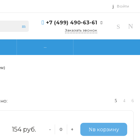
Войти
+7 (499) 490-63-61
Заказать звонок
...
ем)
но:
154 руб.
-
+
в корзину