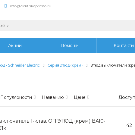
info@elektrikaprosto.ru
Акции
Помощь
Контакты
юд - Schneider Electric
Серия Этюд (крем)
Этюд выключатели (кр
Доступ
Популярности
Названию
Цене
ыключатель 1-клав. ОП ЭТЮД (крем) BA10-
42
01k