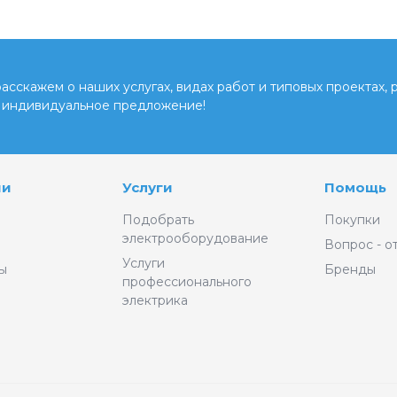
сскажем о наших услугах, видах работ и типовых проектах, 
 индивидуальное предложение!
ии
Услуги
Помощь
Подобрать
Покупки
электрооборудование
Вопрос - о
Услуги
ы
Бренды
профессионального
электрика