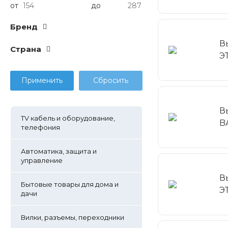
от
до
Бренд
В
Cтрана
Э
В
TV кабель и оборудование,
B
телефония
Автоматика, защита и
управление
В
Бытовые товары для дома и
Э
дачи
Вилки, разъемы, переходники