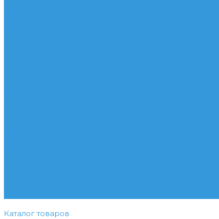
Акции
Помощь
Покупки
Условия оплаты
Условия доставки
Вопрос - ответ
Бренды
Контакты
...
Каталог товаров
Услуги
Подобрать электрооборудование
Услуги профессионального электрика
Акции
Помощь
Покупки
Условия оплаты
Условия доставки
Вопрос - ответ
Бренды
Контакты
Каталог товаров